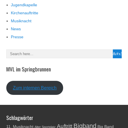
Jugendkapelle
Kirchenauftritte
Musiknacht
News
Presse
MVL im Springbrunnen
Zum internen Bereich
Schlagwörter
Bigband
Auftritt
11. Musiknacht
Big Band
Alter Sportplatz