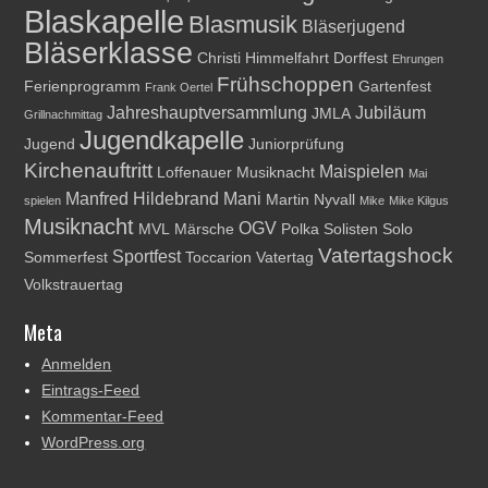
Blaskapelle
Blasmusik
Bläserjugend
Bläserklasse
Christi Himmelfahrt
Dorffest
Ehrungen
Frühschoppen
Ferienprogramm
Gartenfest
Frank Oertel
Jahreshauptversammlung
Jubiläum
JMLA
Grillnachmittag
Jugendkapelle
Jugend
Juniorprüfung
Kirchenauftritt
Maispielen
Loffenauer Musiknacht
Mai
Manfred Hildebrand
Mani
Martin Nyvall
spielen
Mike
Mike Kilgus
Musiknacht
OGV
MVL
Märsche
Polka
Solisten
Solo
Vatertagshock
Sportfest
Sommerfest
Toccarion
Vatertag
Volkstrauertag
Meta
Anmelden
Eintrags-Feed
Kommentar-Feed
WordPress.org