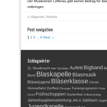
Der Musikverein Loffenau gibt seinen Beitrag für das 
mitbringen.
Allgemein
,
Auftritte
Post navigation
1
2
3
…
6
Next →
Schlagwörter
Bigband
Auftritt
11. Musiknacht
Bi
Alter Sportplatz
Blaskapelle
Blasmusik
Band
Bläserklasse
Bläserjugend
Christi
Himmelfahrt
Dorffest
Ferienprogramm
Ehrungen
Frank
Frühschoppen
Gartenfest
Oertel
Grillnachmittag
Jahreshauptversammlung
Jubiläum
JMLA
Juge
Jugendkapelle