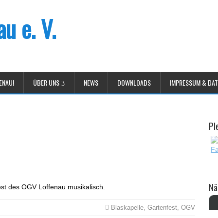
u e. V.
ENAU!
ÜBER UNS
NEWS
DOWNLOADS
IMPRESSUM & DA
Pl
Nä
fest des OGV Loffenau musikalisch.
Blaskapelle
,
Gartenfest
,
OGV