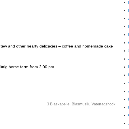
al stew and other hearty delicacies – coffee and homemade cake
Hüttig horse farm from 2.00 pm.
Blaskapelle
,
Blasmusik
,
Vatertagshock