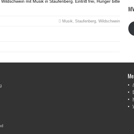
Wildschwein mit Musik in Staufenberg. Eintritt frei, Hunger bitte
MV
Musik
,
Staufenberg
,
Wildschwein
Me
g
nd