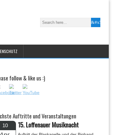
TENSCHUTZ
ease follow & like us :)
chste Auftritte und Veranstaltungen
15. Loffenauer Musiknacht
10
Apr.
Auftritt der Blaskapelle und der Bigband