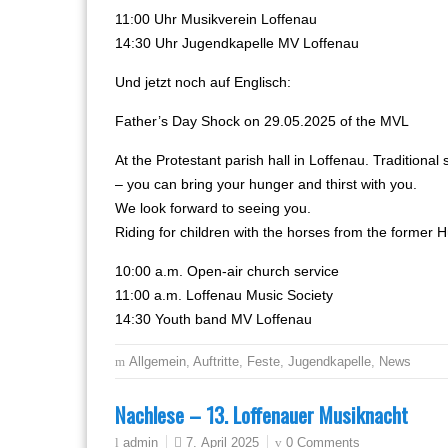
11:00 Uhr Musikverein Loffenau
14:30 Uhr Jugendkapelle MV Loffenau
Und jetzt noch auf Englisch:
Father’s Day Shock on 29.05.2025 of the MVL
At the Protestant parish hall in Loffenau. Tradition
– you can bring your hunger and thirst with you.
We look forward to seeing you.
Riding for children with the horses from the former 
10:00 a.m. Open-air church service
11:00 a.m. Loffenau Music Society
14:30 Youth band MV Loffenau
Allgemein
,
Auftritte
,
Feste
,
Jugendkapelle
,
News
Nachlese – 13. Loffenauer Musiknacht
7. April 2025
0 Comments
admin