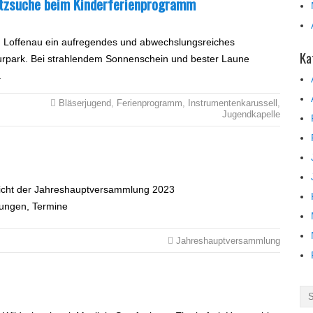
atzsuche beim Kinderferienprogramm
n Loffenau ein aufregendes und abwechslungsreiches
Ka
rpark. Bei strahlendem Sonnenschein und bester Laune
.
Bläserjugend
,
Ferienprogramm
,
Instrumentenkarussell
,
Jugendkapelle
icht der Jahreshauptversammlung 2023
ungen, Termine
Jahreshauptversammlung