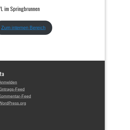
L im Springbrunnen
Zum internen Bereich
ta
Anmelden
Eintrags-Feed
Kommentar-Feed
WordPress.org