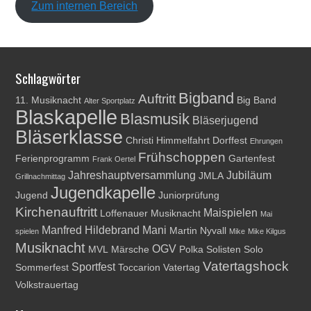
Zum internen Bereich
Schlagwörter
Bigband
Auftritt
11. Musiknacht
Big Band
Alter Sportplatz
Blaskapelle
Blasmusik
Bläserjugend
Bläserklasse
Christi Himmelfahrt
Dorffest
Ehrungen
Frühschoppen
Ferienprogramm
Gartenfest
Frank Oertel
Jahreshauptversammlung
Jubiläum
JMLA
Grillnachmittag
Jugendkapelle
Jugend
Juniorprüfung
Kirchenauftritt
Maispielen
Loffenauer Musiknacht
Mai
Manfred Hildebrand
Mani
Martin Nyvall
spielen
Mike
Mike Kilgus
Musiknacht
OGV
MVL
Märsche
Polka
Solisten
Solo
Vatertagshock
Sportfest
Sommerfest
Toccarion
Vatertag
Volkstrauertag