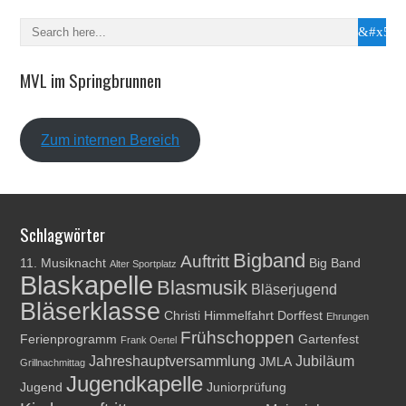
MVL im Springbrunnen
Zum internen Bereich
Schlagwörter
Bigband
Auftritt
11. Musiknacht
Big Band
Alter Sportplatz
Blaskapelle
Blasmusik
Bläserjugend
Bläserklasse
Christi Himmelfahrt
Dorffest
Ehrungen
Frühschoppen
Ferienprogramm
Gartenfest
Frank Oertel
Jahreshauptversammlung
Jubiläum
JMLA
Grillnachmittag
Jugendkapelle
Jugend
Juniorprüfung