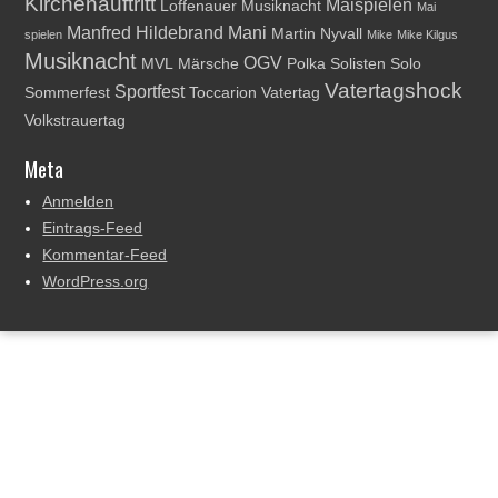
Kirchenauftritt
Maispielen
Loffenauer Musiknacht
Mai
Manfred Hildebrand
Mani
Martin Nyvall
spielen
Mike
Mike Kilgus
Musiknacht
OGV
MVL
Märsche
Polka
Solisten
Solo
Vatertagshock
Sportfest
Sommerfest
Toccarion
Vatertag
Volkstrauertag
Meta
Anmelden
Eintrags-Feed
Kommentar-Feed
WordPress.org